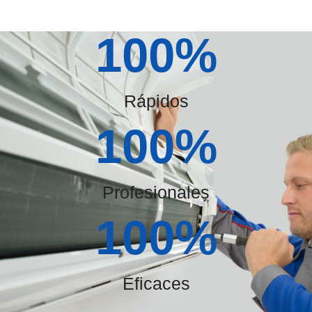
100
%
Rápidos
100
%
Profesionales
100
%
Eficaces